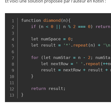
Et voici une solution proposée par l'auteur en Kotlin :
function 
diamond
(
n
)
{
if
(
n 
<
0
||
 n 
%
2
===
0
)
return
    let numSpace 
=
0
;
    let result 
=
'*'
.
repeat
(
n
)
+
'\n
for
(
let numStar 
=
 n 
-
2
;
 numSta
        let nextRow 
=
' '
.
repeat
(
++
n
        result 
=
 nextRow 
+
 result 
+
 
}
return
 result
;
}