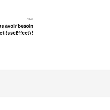
NEXT
as avoir besoin
et (useEffect) !