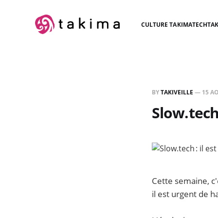
CULTURE TAKIMA
TECH
TAK
BY
TAKIVEILLE
—
15 A
Slow.tech 
Cette semaine, c'e
il est urgent de h