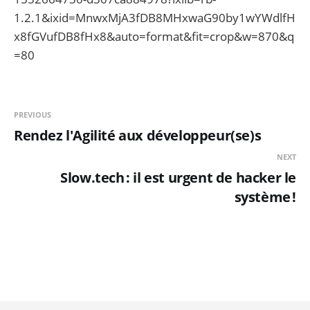
1.2.1&ixid=MnwxMjA3fDB8MHxwaG90by1wYWdlfH
x8fGVufDB8fHx8&auto=format&fit=crop&w=870&q
=80
PREVIOUS
Rendez l'Agilité aux développeur(se)s
NEXT
Slow.tech : il est urgent de hacker le
système !