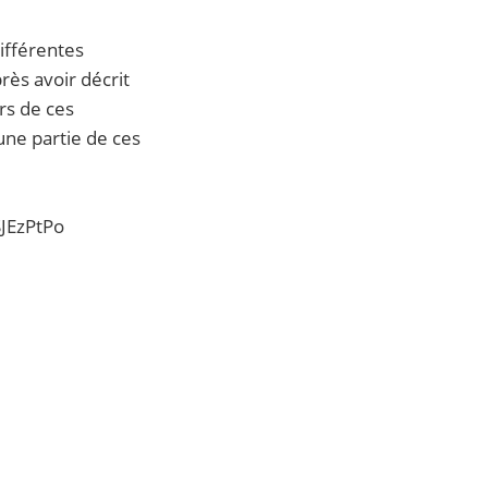
différentes
rès avoir décrit
rs de ces
une partie de ces
SJEzPtPo