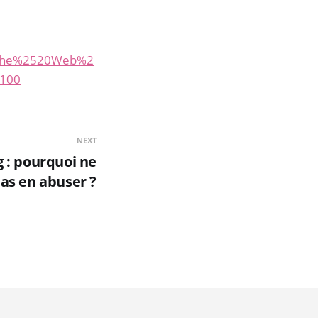
FThe%2520Web%2
=100
NEXT
g : pourquoi ne
pas en abuser ?