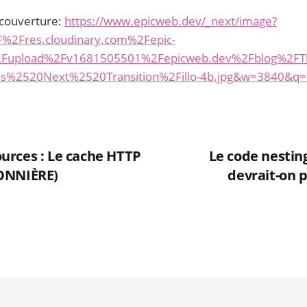
 couverture:
https://www.epicweb.dev/_next/image?
%2Fres.cloudinary.com%2Fepic-
Fupload%2Fv1681505501%2Fepicweb.dev%2Fblog%2
%2520Next%2520Transition%2Fillo-4b.jpg&w=3840&q
rces : Le cache HTTP
Le code nestin
ONNIÈRE)
devrait-on 