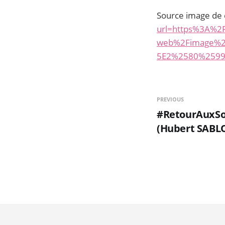
Source image de
url=https%3A%2F
web%2Fimage%2
5E2%2580%2599s
PREVIOUS
#RetourAuxSou
(Hubert SABL