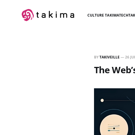
CULTURE TAKIMA
TECH
TAK
BY
TAKIVEILLE
—
26 JU
The Web’s