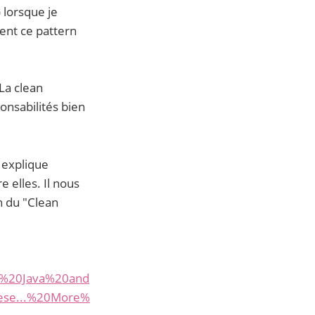
) lorsque je
ent ce pattern
 La clean
onsabilités bien
 explique
 elles. Il nous
n du "Clean
h%20Java%20and
ese...%20More%