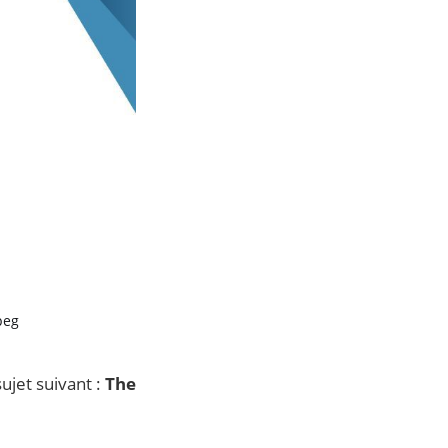
peg
sujet suivant :
The