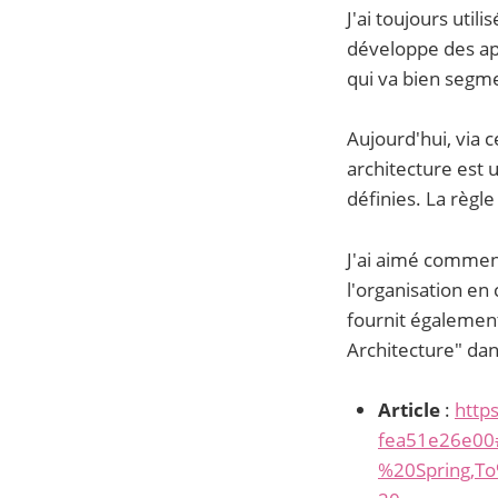
J'ai toujours util
développe des ap
qui va bien segme
Aujourd'hui, via c
architecture est 
définies. La règl
J'ai aimé comment
l'organisation en
fournit également
Architecture" dan
Article
:
http
fea51e26e00
%20Spring,T