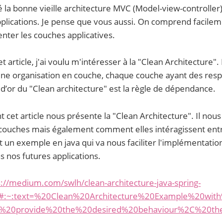
isé la bonne vieille architecture MVC (Model-view-controller
plications. Je pense que vous aussi. On comprend facilem
nter les couches applicatives.
et article, j'ai voulu m'intéresser à la "Clean Architecture".
une organisation en couche, chaque couche ayant des resp
e d’or du "Clean architecture" est la règle de dépendance.
 cet article nous présente la "Clean Architecture". Il nous
 couches mais également comment elles intéragissent entre
 un exemple en java qui va nous faciliter l'implémentatio
s nos futures applications.
s://medium.com/swlh/clean-architecture-java-spring-
#:~:text=%20Clean%20Architecture%20Example%20wit
o%20provide%20the%20desired%20behaviour%2C%20th