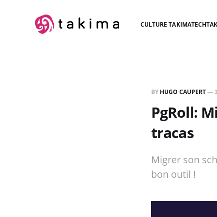
CULTURE TAKIMA
TECH
TAK
BY
HUGO CAUPERT
—
PgRoll: M
tracas
Migrer son sch
bon outil !