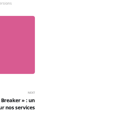
ersions
NEXT
 Breaker » : un
ur nos services