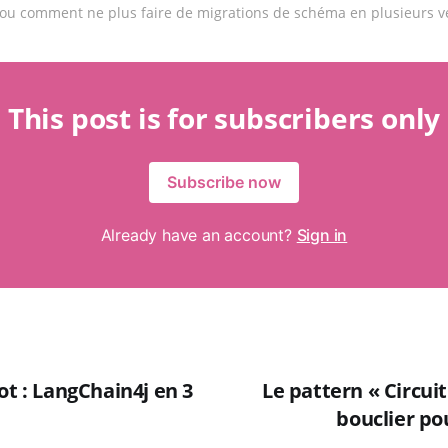
 ou comment ne plus faire de migrations de schéma en plusieurs v
This post is for subscribers only
Subscribe now
Already have an account?
Sign in
ot : LangChain4j en 3
Le pattern « Circuit
bouclier po