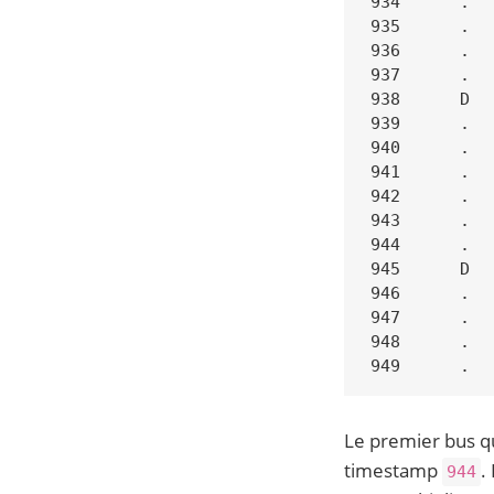
934      .  
935      .  
936      .  
937      .  
938      D  
939      .  
940      .  
941      .  
942      .  
943      .  
944      .  
945      D  
946      .  
947      .  
948      .  
Le premier bus q
timestamp
.
944