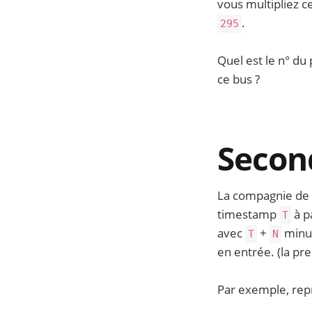
vous multipliez 
.
295
Quel est le n° du
ce bus ?
Second
La compagnie de 
timestamp
à p
T
avec
+
minut
T
N
en entrée. (la pre
Par exemple, rep