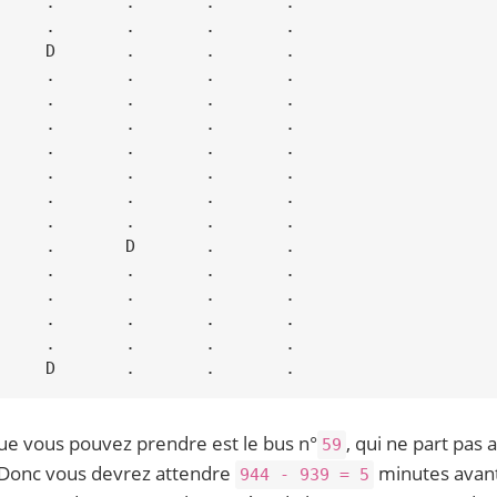
     .       .       .       .

     .       .       .       .

     D       .       .       .

     .       .       .       .

     .       .       .       .

     .       .       .       .

     .       .       .       .

     .       .       .       .

     .       .       .       .

     .       .       .       .

     .       D       .       .

     .       .       .       .

     .       .       .       .

     .       .       .       .

     .       .       .       .

ue vous pouvez prendre est le bus n°
, qui ne part pas 
59
 Donc vous devrez attendre
minutes avant
944 - 939 = 5