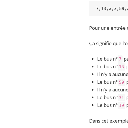
Pour une entrée 
Ça signifie que l
Le bus n°
pa
7
Le bus n°
p
13
Il n'y a aucu
Le bus n°
p
59
Il n'y a aucun
Le bus n°
p
31
Le bus n°
p
19
Dans cet exemple 