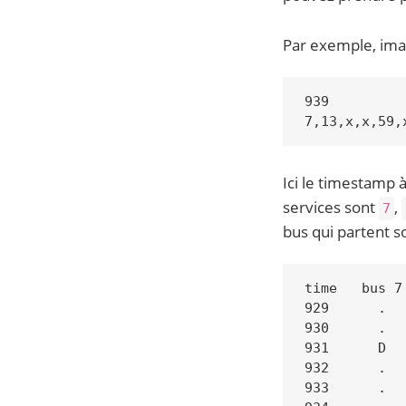
Par exemple, ima
939

Ici le timestamp 
services sont
,
7
bus qui partent s
time   bus 7
929      .  
930      .  
931      D  
932      .  
933      .  