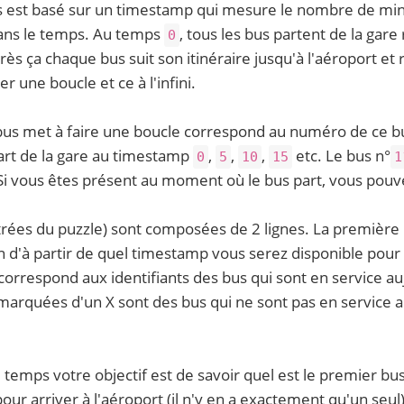
s est basé sur un timestamp qui mesure le nombre de mi
dans le temps. Au temps
, tous les bus partent de la gare
0
 ça chaque bus suit son itinéraire jusqu'à l'aéroport et 
une boucle et ce à l'infini.
us met à faire une boucle correspond au numéro de ce bus
rt de la gare au timestamp
,
,
,
etc. Le bus n°
0
5
10
15
1
Si vous êtes présent au moment où le bus part, vous pouve
trées du puzzle) sont composées de 2 lignes. La première
n d'à partir de quel timestamp vous serez disponible pour
correspond aux identifiants des bus qui sont en service auj
marquées d'un X sont des bus qui ne sont pas en service a
 temps votre objectif est de savoir quel est le premier bu
ur arriver à l'aéroport (il n'y en a exactement qu'un seul)