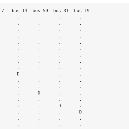
 7   bus 13  bus 59  bus 31  bus 19

       .       .       .       .

       .       .       .       .

       .       .       .       .

       .       .       .       .

       .       .       .       .

       .       .       .       .

       .       .       .       .

       .       .       .       .

       .       .       .       .

       D       .       .       .

       .       .       .       .

       .       .       .       .

       .       D       .       .

       .       .       .       .

       .       .       D       .

       .       .       .       D

       .       .       .       .

       .       .       .       .
