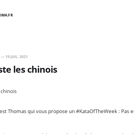
IMA.FR
—
19 JUIL. 2021
ste les chinois
'est Thomas qui vous propose un #KataOfTheWeek : Pas en