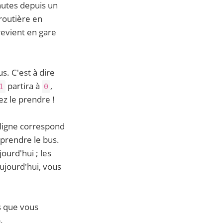
nutes depuis un
 routière en
revient en gare
. C'est à dire
partira à
,
1
0
z le prendre !
 ligne correspond
 prendre le bus.
ourd'hui ; les
ujourd'hui, vous
s que vous
.