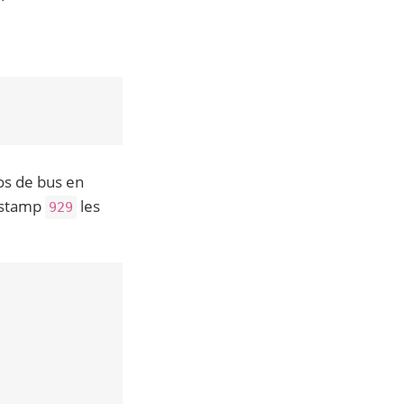
os de bus en
mestamp
les
929