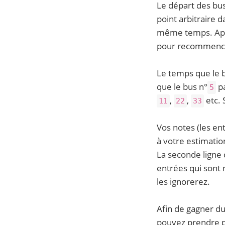
Le départ des bu
point arbitraire 
même temps. Après
pour recommencer 
Le temps que le b
que le bus n°
pa
5
,
,
etc. 
11
22
33
Vos notes (les en
à votre estimatio
La seconde ligne 
entrées qui sont 
les ignorerez.
Afin de gagner du
pouvez prendre po