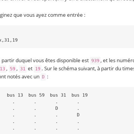
ginez que vous ayez comme entrée :
à partir duquel vous êtes disponible est
, et les numér
939
,
,
et
. Sur le schéma suivant, à partir du ti
13
59
31
19
ont notés avec un
:
D
   bus 13  bus 59  bus 31  bus 19

     .       .       .       .

     .       .       D       .

     .       .       .       D

     .       .       .       .

     .       .       .       .
