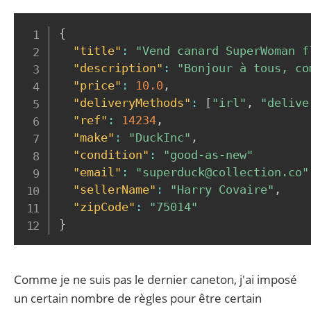
{
"title"
:
"Vend canard SuperWoman f
"description"
:
"Bonjour à tous, co
"price"
:
10.0
,
"deliveryMethods"
:
[
"irl"
,
"delive
"ref"
:
14234
,
"make"
:
"DuckInc"
,
"condition"
:
"good-as-new"
"email"
:
"superduck@collection.co"
"sellerName"
:
"Harry Covaire"
,
"zipCode"
:
"75014"
}
Comme je ne suis pas le dernier caneton, j'ai imposé
un certain nombre de règles pour être certain