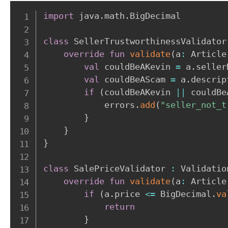
import
 java
.
math
.
BigDecimal

class
 SellerTrustworthinessValidator
override
fun
validate
(
a
:
 Article
val
 couldBeAKevin 
=
 a
.
seller
val
 couldBeAScam 
=
 a
.
descrip
if
(
couldBeAKevin 
||
 couldBe
            errors
.
add
(
"seller_not_t
}
}
}
class
 SalePriceValidator 
:
 Validatio
override
fun
validate
(
a
:
 Article
if
(
a
.
price 
<=
 BigDecimal
.
va
return
}