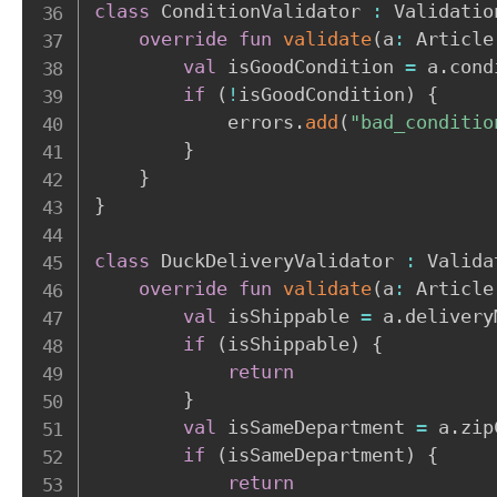
class
 ConditionValidator 
:
 Validatio
override
fun
validate
(
a
:
 Article
val
 isGoodCondition 
=
 a
.
cond
if
(
!
isGoodCondition
)
{
            errors
.
add
(
"bad_conditio
}
}
}
class
 DuckDeliveryValidator 
:
 Valida
override
fun
validate
(
a
:
 Article
val
 isShippable 
=
 a
.
delivery
if
(
isShippable
)
{
return
}
val
 isSameDepartment 
=
 a
.
zip
if
(
isSameDepartment
)
{
return