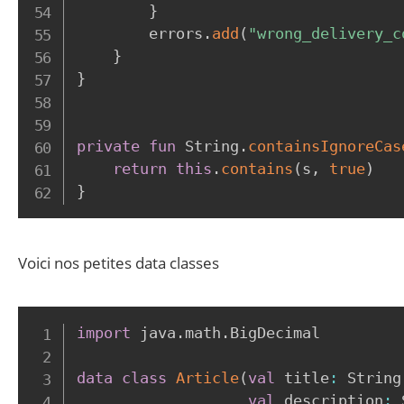
}
        errors
.
add
(
"wrong_delivery_c
}
}
private
fun
 String
.
containsIgnoreCas
return
this
.
contains
(
s
,
true
)
}
Voici nos petites data classes
import
 java
.
math
.
BigDecimal

data
class
Article
(
val
 title
:
 String
val
 description
:
 