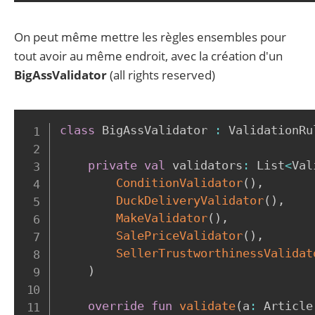
On peut même mettre les règles ensembles pour
tout avoir au même endroit, avec la création d'un
BigAssValidator
(all rights reserved)
class
 BigAssValidator 
:
 ValidationRu
private
val
 validators
:
 List
<
Val
ConditionValidator
(
)
,
DuckDeliveryValidator
(
)
,
MakeValidator
(
)
,
SalePriceValidator
(
)
,
SellerTrustworthinessValidat
)
override
fun
validate
(
a
:
 Article