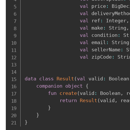
val
 price
:
 BigDec
val
 deliveryMetho
val
 ref
:
 Integer
,
val
 make
:
 String
,
val
 condition
:
 St
val
 email
:
 String
val
 sellerName
:
 S
val
 zipCode
:
 Stri
data
class
Result
(
val
 valid
:
 Boolean
companion
object
{
fun
create
(
valid
:
 Boolean
,
 r
return
Result
(
valid
,
 rea
}
}
}