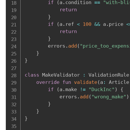
if
(
a
.
condition 
==
"with-bli
return
}
if
(
a
.
ref 
<
100
&&
 a
.
price 
<
return
}
        errors
.
add
(
"price_too_expens
}
}
class
 MakeValidator 
:
 ValidationRule
override
fun
validate
(
a
:
 Article
if
(
a
.
make 
!=
"DuckInc"
)
{
            errors
.
add
(
"wrong_make"
)
}
}
}