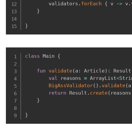
        validators
.
forEach
{
 v 
->
 v
.
}
}
class
 Main 
{
fun
validate
(
a
:
 Article
)
:
 Result
val
 reasons 
=
 ArrayList
<
Stri
BigAssValidator
(
)
.
validate
(
a
return
 Result
.
create
(
reasons
}
}