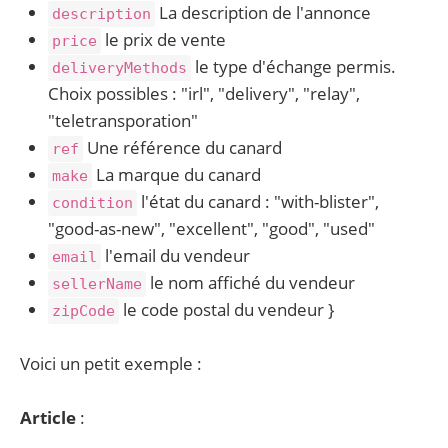
La description de l'annonce
description
le prix de vente
price
le type d'échange permis.
deliveryMethods
Choix possibles : "irl", "delivery", "relay",
"teletransporation"
Une référence du canard
ref
La marque du canard
make
l'état du canard : "with-blister",
condition
"good-as-new", "excellent", "good", "used"
l'email du vendeur
email
le nom affiché du vendeur
sellerName
le code postal du vendeur }
zipCode
Voici un petit exemple :
Article
: