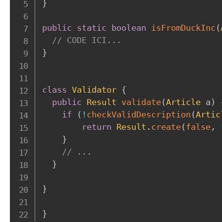
}
public
static
boolean
isFromDuckInc
(
// CODE ICI...
}
class
Validator
{
public
Result
validate
(
Article
 a
)
if
(
!
checkValidDescription
(
Artic
return
Result
.
create
(
false
,
}
// ...
}
}
}