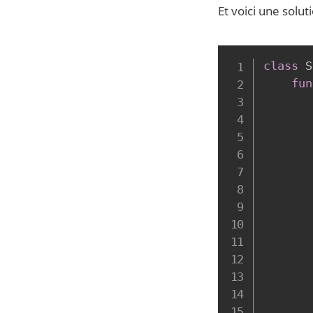
Et voici une solut
class
 S
fun
       
       