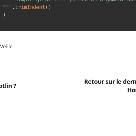
 """
.
trimIndent
(
)
)
Veille
Retour sur le dern
tlin ?
Ho