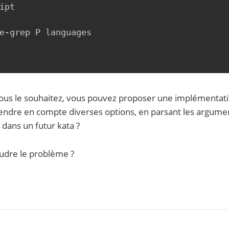
ipt

e-grep P languages

ous le souhaitez, vous pouvez proposer une implémentat
endre en compte diverses options, en parsant les argume
 dans un futur kata ?
udre le problème ?