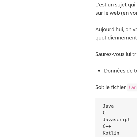
c'est un sujet qu
sur le web (en vo
Aujourd'hui, on 
quotidiennement s
Saurez-vous lui 
Données de te
Soit le fichier
lan
Java

C

Javascript

C++

Kotlin
