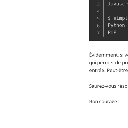
Javascr
$ simpl
Python

Évidemment, si v
qui permet de pr
entrée. Peut-être
Saurez-vous réso
Bon courage !