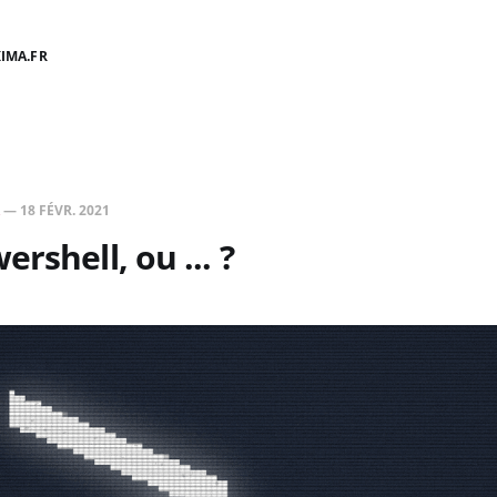
IMA.FR
—
18 FÉVR. 2021
rshell, ou ... ?