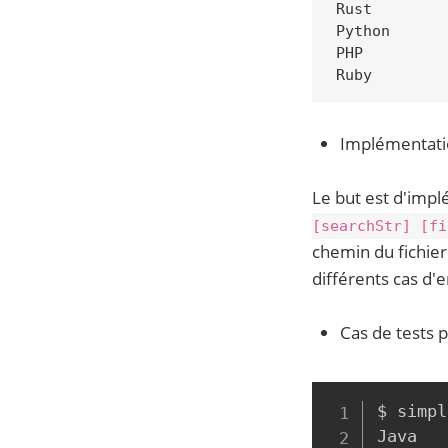
Rust

Python

PHP

Implémentatio
Le but est d'imp
[searchStr] [fi
chemin du fichier
différents cas d'e
Cas de tests 
$ simpl
Java
