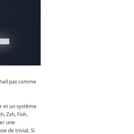
shell pas comme
eur et un système
, Zsh, Fish,
ser une
e de trivial. Si