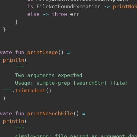
is
 FileNotFoundException 
->
printNo
else
->
throw
 err

}
}
vate
fun
printUsage
(
)
=
println
(
"""

     Two arguments expected

     Usage: simple-grep [searchStr] [file]

 """
.
trimIndent
(
)
)
vate
fun
printNoSuchFile
(
)
=
println
(
"""

     simple-grep: file passed as argument doe