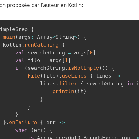
ion proposée par l'auteur en Kotlin:
impleGrep 
{
main
(
args
:
 Array
<
String
>
)
{
 kotlin
.
runCatching
{
val
 searchString 
=
 args
[
0
]
val
 file 
=
 args
[
1
]
if
(
searchString
.
isNotEmpty
(
)
)
{
File
(
file
)
.
useLines
{
 lines 
->
             lines
.
filter
{
 searchString 
in
 
println
(
it
)
}
}
}
}
.
onFailure
{
 err 
->
when
(
err
)
{
is
 ArrayIndexOutOfBoundsException 
-