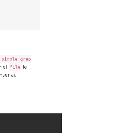
:
simple-grep
r et
le
file
enser au