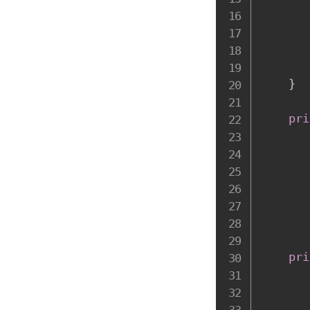
}
pri
       
       
       
pri
       