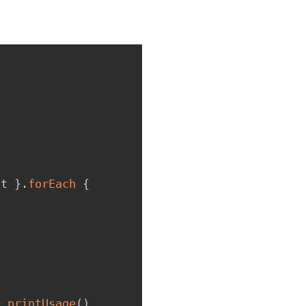
it 
}
.
forEach
{
>
printUsage
(
)