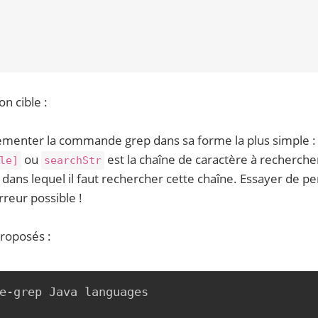
n cible :
lémenter la commande grep dans sa forme la plus simple 
ou
est la chaîne de caractère à recherche
le]
searchStr
 dans lequel il faut rechercher cette chaîne. Essayer de p
rreur possible !
proposés :
e-grep Java languages
